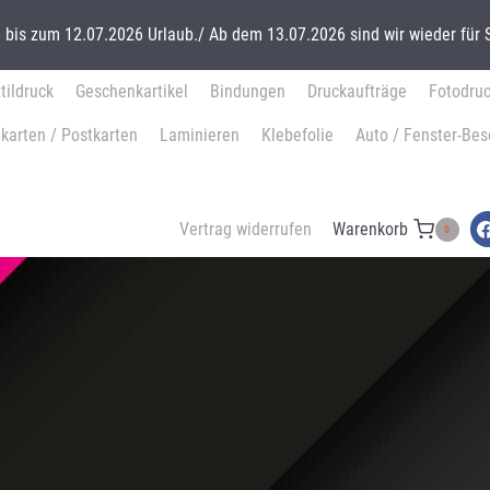
bis zum 12.07.2026 Urlaub./ Ab dem 13.07.2026 sind wir wieder für S
tildruck
Geschenkartikel
Bindungen
Druckaufträge
Fotodru
karten / Postkarten
Laminieren
Klebefolie
Auto / Fenster-Bes
Vertrag widerrufen
Warenkorb
0