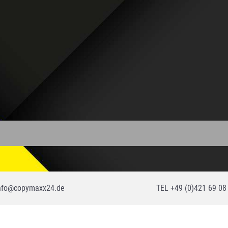
nfo@copymaxx24.de
TEL +49 (0)421 69 08