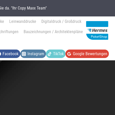
ie da. "Ihr Copy Maxx Team"
cke
Leinwanddrucke
Digitaldruck / Großdruck
chriftungen
Bauzeichnungen / Architektenpläne
Facebook
Instagram
TikTok
Google Bewertungen