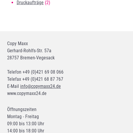
der
2
Produkte
Druckaufträge
2
Produktseite
Produkte
gewählt
werden
Copy Maxx
Gerhard-Rohlfs-Str. 57a
28757 Bremen-Vegesack
Telefon +49 (0)421 69 08 066
Telefax +49 (0)421 68 87 767
E-Mail
info@copymaxx24.de
www.copymaxx24.de
Öffnungszeiten
Montag - Freitag
09:00 bis 13:00 Uhr
14:00 bis 18:00 Uhr