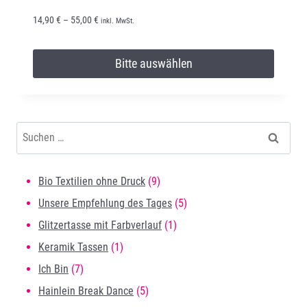
Preisspanne:
14,90
€
–
55,00
€
inkl. MwSt.
14,90 €
Bitte auswählen
bis
55,00 €
Dieses
Produkt
Suchen
weist
nach:
mehrere
Varianten
9
Bio Textilien ohne Druck
9
auf.
Produkte
5
Unsere Empfehlung des Tages
5
Die
1
Produkte
Glitzertasse mit Farbverlauf
1
Optionen
1
Produkt
Keramik Tassen
1
können
7
Produkt
Ich Bin
7
auf
Produkte
5
Hainlein Break Dance
5